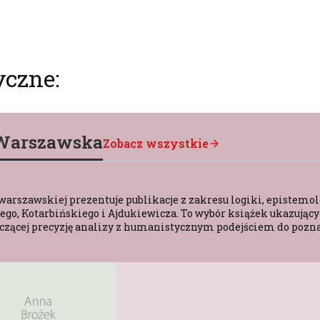
yczne:
-Warszawska
Zobacz wszystkie
warszawskiej prezentuje publikacje z zakresu logiki, epistemolo
o, Kotarbińskiego i Ajdukiewicza. To wybór książek ukazującyc
 łączącej precyzję analizy z humanistycznym podejściem do pozn