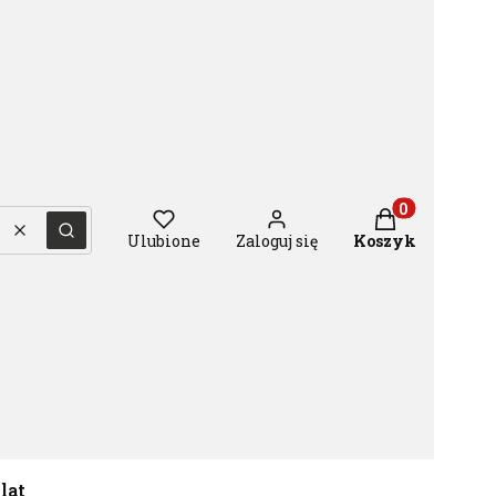
Produkty w ko
Wyczyść
Szukaj
Ulubione
Zaloguj się
Koszyk
 lat