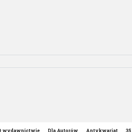
O wydawnictwie
Dla Autorów
Antykwariat
35