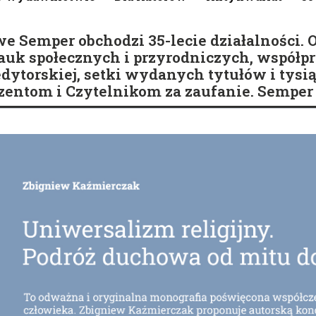
emper obchodzi 35-lecie działalności. O
k społecznych i przyrodniczych, współpra
 edytorskiej, setki wydanych tytułów i tysi
entom i Czytelnikom za zaufanie. Semper 