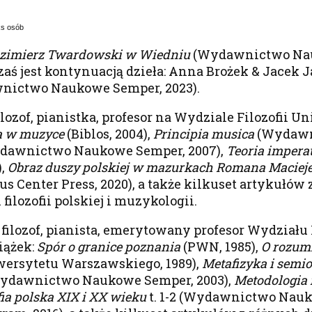
eks osób
zimierz Twardowski w Wiedniu
(Wydawnictwo Nau
aś jest kontynuacją dzieła: Anna Brożek & Jacek J
ictwo Naukowe Semper, 2023).
 filozof, pianistka, profesor na Wydziale Filozofii
a w muzyce
(Biblos, 2004),
Principia musica
(Wydawn
dawnictwo Naukowe Semper, 2007),
Teoria impera
),
Obraz duszy polskiej w mazurkach Romana Maciej
s Center Press, 2020), a także kilkuset artykułów
 filozofii polskiej i muzykologii.
 – filozof, pianista, emerytowany profesor Wydziału
iążek:
Spór o granice poznania
(PWN, 1985),
O rozumi
rsytetu Warszawskiego, 1989),
Metafizyka i semi
ydawnictwo Naukowe Semper, 2003),
Metodologia 
fia polska XIX i XX wieku
t. 1-2 (Wydawnictwo Nauk