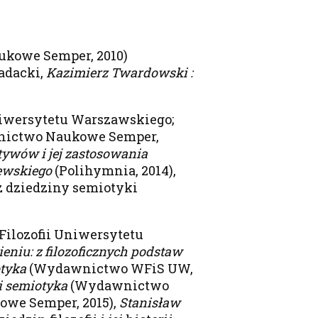
kowe Semper, 2010)
adacki,
Kazimierz Twardowski :
 Uniwersytetu Warszawskiego;
ictwo Naukowe Semper,
tywów i jej zastosowania
ewskiego
(Polihymnia, 2014),
 z dziedziny semiotyki
 Filozofii Uniwersytetu
eniu: z filozoficznych podstaw
otyka
(Wydawnictwo WFiS UW,
i semiotyka
(Wydawnictwo
owe Semper, 2015),
Stanisław