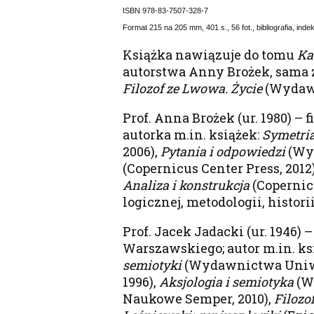
ISBN 978-83-7507-328-7
Format 215 na 205 mm, 401 s., 56 fot., bibliografia, ind
Książka nawiązuje do tomu
Ka
autorstwa Anny Brożek, sama z
Filozof ze Lwowa. Życie
(Wydawn
Prof. Anna Brożek (ur. 1980) –
autorka m.in. książek:
Symetri
2006),
Pytania i odpowiedzi
(Wy
(Copernicus Center Press, 2012
Analiza i konstrukcja
(Copernicu
logicznej, metodologii, historii
Prof. Jacek Jadacki (ur. 1946)
Warszawskiego; autor m.in. ks
semiotyki
(Wydawnictwa Uniwe
1996),
Aksjologia i semiotyka
(W
Naukowe Semper, 2010),
Filozo