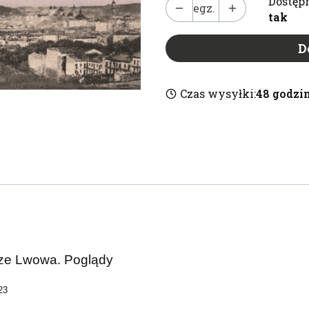
Dostępn
egz.
tak
D
Czas wysyłki:
48 godzi
 ze Lwowa. Poglądy
23