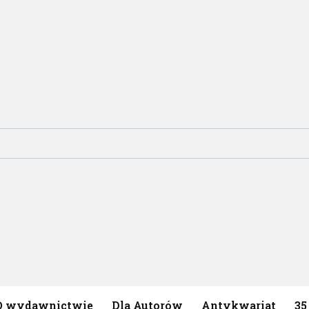
O wydawnictwie
Dla Autorów
Antykwariat
35