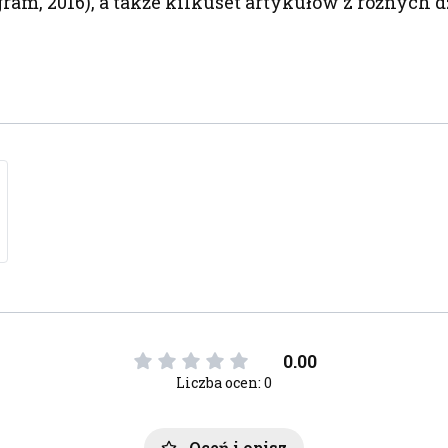
ram, 2016), a także kilkuset artykułów z różnych dzie
0.00
Liczba ocen: 0
Oceń i opisz