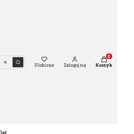
Produkty w ko
Wyczyść
Szukaj
Ulubione
Zaloguj się
Koszyk
 lat