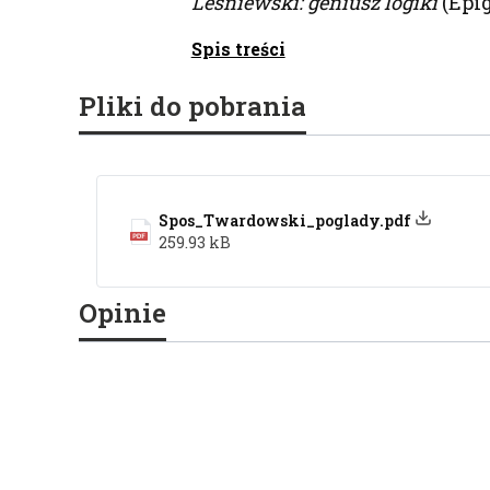
Leśniewski: geniusz logiki
(Epig
Spis treści
Pliki do pobrania
Spos_Twardowski_poglady.pdf
259.93 kB
Opinie