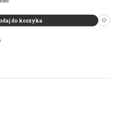
ość:
odaj do koszyka
n