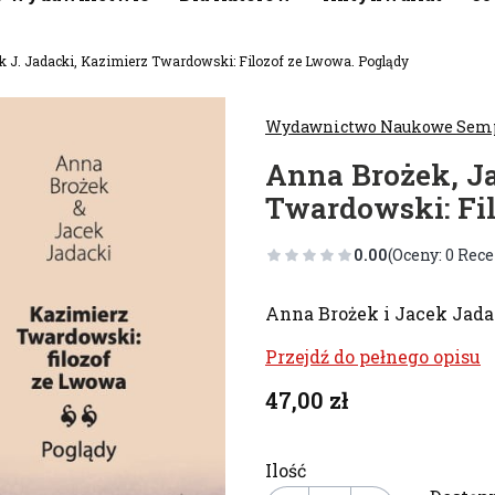
k J. Jadacki, Kazimierz Twardowski: Filozof ze Lwowa. Poglądy
Wydawnictwo Naukowe Sem
Anna Brożek, Ja
Twardowski: Fi
0.00
(Oceny: 0 Rece
Anna Brożek i Jacek Jadac
Przejdź do pełnego opisu
Cena
47,00 zł
Ilość