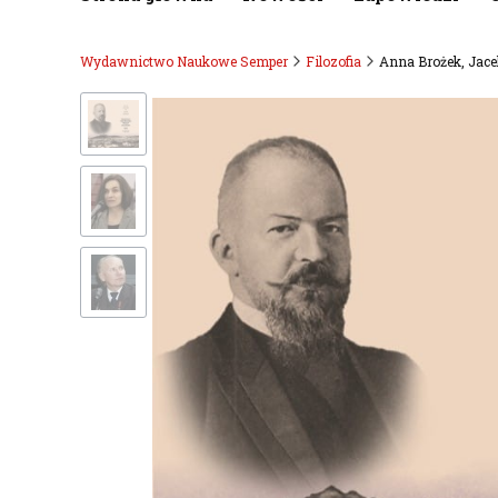
Wydawnictwo Naukowe Semper
Filozofia
Anna Brożek, Jace