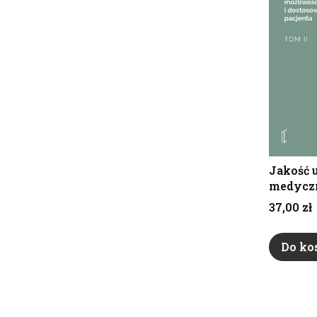
Jakość 
medyczn
Cena
37,00 zł
Do ko