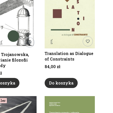
Translation as Dialogue
 Trojanowska,
of Constraints
anie filozofii
ody
Cena
84,00 zł
ł
koszyka
Do koszyka
ller