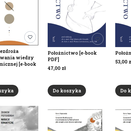
bezdroża
Położnictwo [e-book
Położ
owania wiedzy
PDF]
Cena
53,00 z
micznej [e-book
Cena
47,00 zł
szyka
Do koszyka
Do 