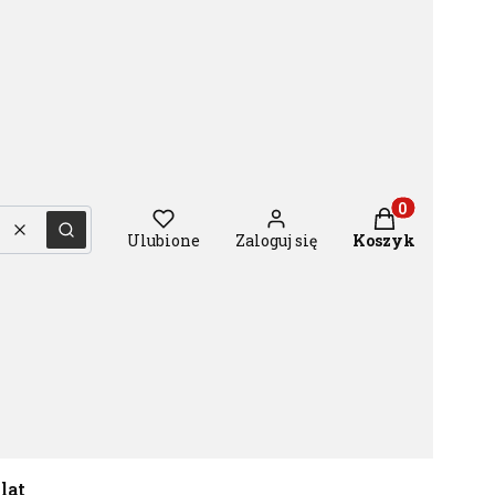
Produkty w ko
Wyczyść
Szukaj
Ulubione
Zaloguj się
Koszyk
 lat