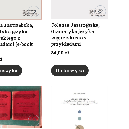
Jolanta Jastrzębska,
a Jastrzębska,
Gramatyka języka
tyka języka
węgierskiego z
skiego z
przykładami
adami [e-book
Cena
84,00 zł
zł
koszyka
Do koszyka