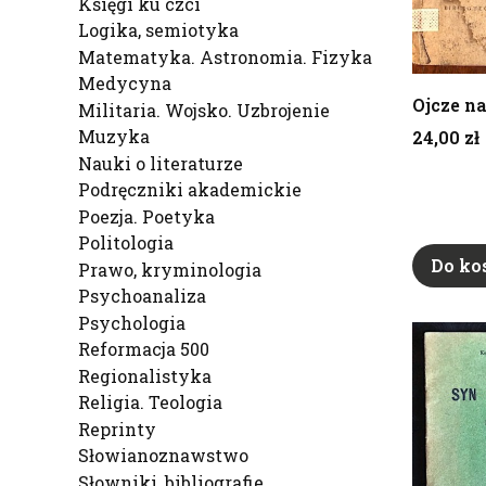
Księgi ku czci
Logika, semiotyka
Matematyka. Astronomia. Fizyka
Medycyna
Ojcze n
Militaria. Wojsko. Uzbrojenie
Cena
Muzyka
24,00 zł
Nauki o literaturze
Podręczniki akademickie
Poezja. Poetyka
Politologia
Do ko
Prawo, kryminologia
Psychoanaliza
Psychologia
Reformacja 500
Regionalistyka
Religia. Teologia
Reprinty
Słowianoznawstwo
Słowniki, bibliografie,