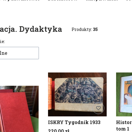
acja. Dydaktyka
Produkty:
35
 produktów
ie:
lne
ISKRY Tygodnik 1933
Histor
tom 1
Cena
220,00 zł