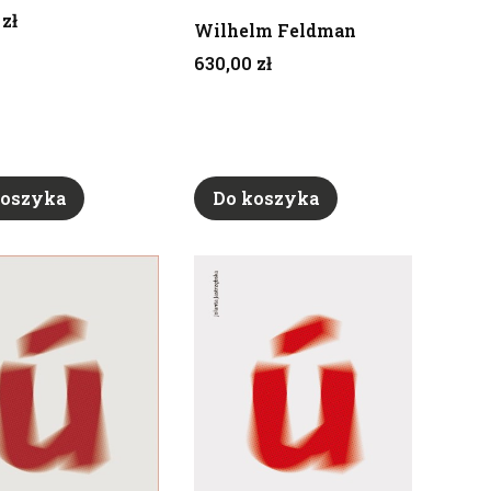
 zł
Wilhelm Feldman
Cena
630,00 zł
koszyka
Do koszyka