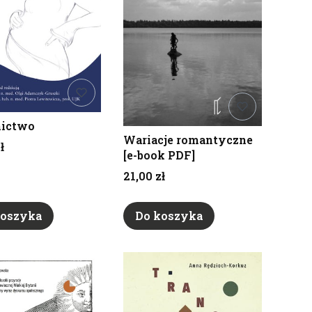
nictwo
Wariacje romantyczne
ł
[e-book PDF]
Cena
21,00 zł
koszyka
Do koszyka