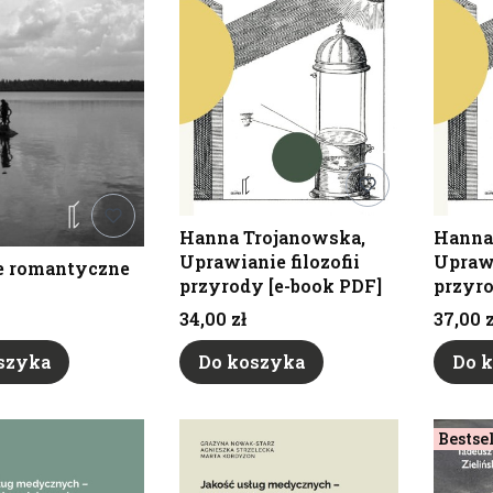
Hanna Trojanowska,
Hanna
Uprawianie filozofii
Uprawi
e romantyczne
przyrody [e-book PDF]
przyr
Cena
Cena
34,00 zł
37,00 z
szyka
Do koszyka
Do 
Bestse