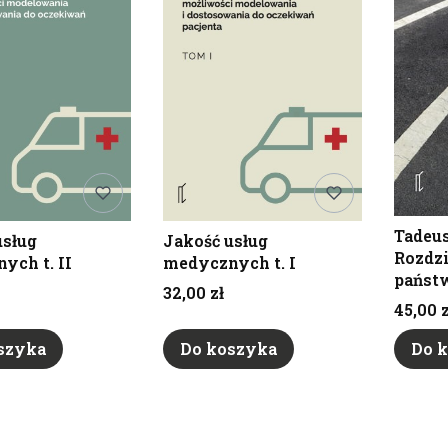
Tadeus
usług
Jakość usług
Rozdzia
ych t. II
medycznych t. I
państ
Cena
32,00 zł
Cena
45,00 z
szyka
Do koszyka
Do 