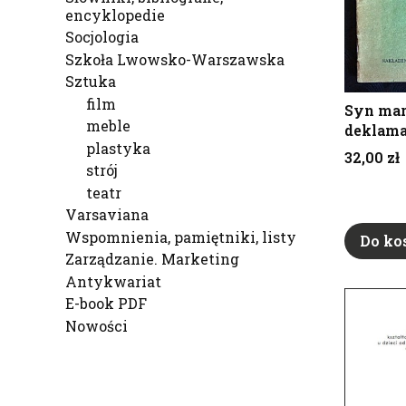
encyklopedie
Socjologia
Szkoła Lwowsko-Warszawska
Sztuka
film
Syn mar
meble
deklama
plastyka
Cena
32,00 zł
strój
teatr
Varsaviana
Wspomnienia, pamiętniki, listy
Do ko
Zarządzanie. Marketing
Antykwariat
E-book PDF
Nowości
Koniec menu