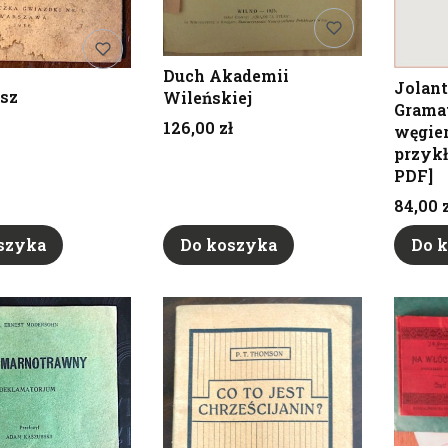
Duch Akademii
Jolant
asz
Wileńskiej
Grama
Cena
126,00 zł
węgier
przykł
PDF]
Cena
84,00 
szyka
Do koszyka
Do 