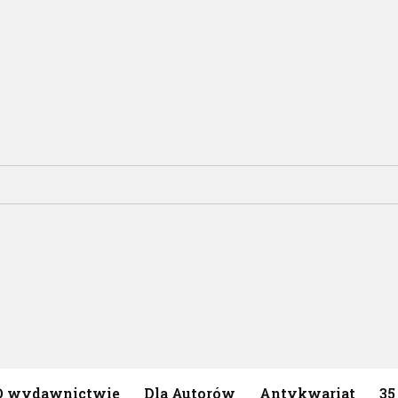
O wydawnictwie
Dla Autorów
Antykwariat
35