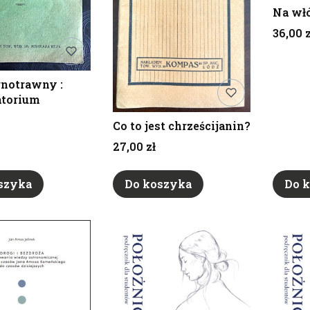
Na włó
Cena
36,00 z
notrawny :
torium
Co to jest chrześcijanin?
Cena
27,00 zł
szyka
Do koszyka
Do 