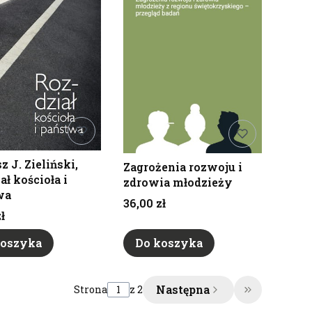
z J. Zieliński,
Zagrożenia rozwoju i
ł kościoła i
zdrowia młodzieży
wa
Cena
36,00 zł
ł
koszyka
Do koszyka
Następna
Strona
z 2
Przejdź do 