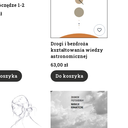
czędze 1-2
ł
Drogi i bezdroża
kształtowania wiedzy
astronomicznej
Cena
63,00 zł
koszyka
Do koszyka