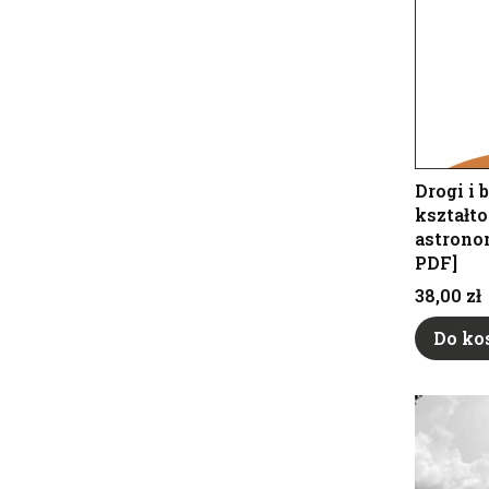
Drogi i 
kształt
astrono
PDF]
Cena
38,00 zł
Do ko