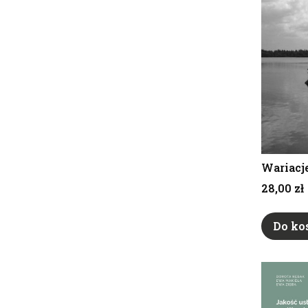
Wariacj
Cena
28,00 zł
Do ko