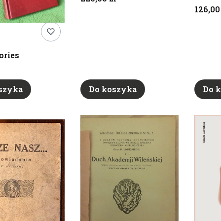
Cena
126,00
ories
szyka
Do koszyka
Do 