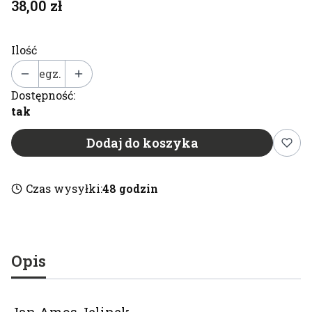
Cena
38,00 zł
Ilość
egz.
Dostępność:
tak
Dodaj do koszyka
Czas wysyłki:
48 godzin
Opis
Jan Amos Jelinek