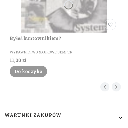
Byłeś buntownikiem?
PRODUCENT
WYDAWNICTWO NAUKOWE SEMPER
Cena
11,00 zł
Do koszyka
Linki w stopce
WARUNKI ZAKUPÓW