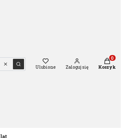
Produkty w ko
Wyczyść
Szukaj
Ulubione
Zaloguj się
Koszyk
 lat