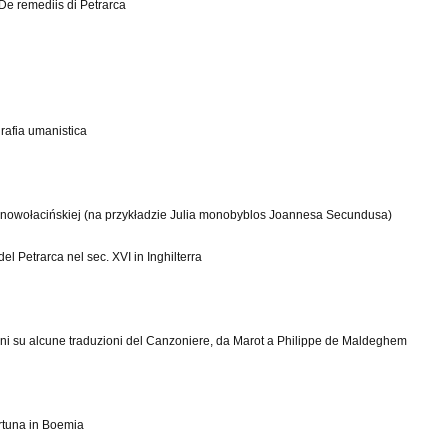
De remediis di Petrarca
grafia umanistica
ii nowołacińskiej (na przykładzie Julia monobyblos Joannesa Secundusa)
l Petrarca nel sec. XVI in Inghilterra
oni su alcune traduzioni del Canzoniere, da Marot a Philippe de Maldeghem
ortuna in Boemia