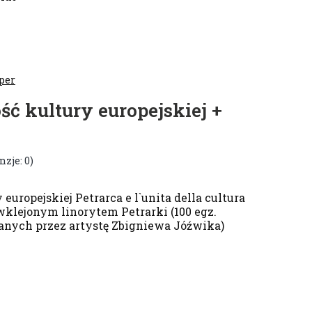
per
ść kultury europejskiej +
nzje: 0)
 europejskiej Petrarca e l`unita della cultura
wklejonym linorytem Petrarki (100 egz.
ych przez artystę Zbigniewa Jóźwika)