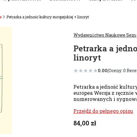
e
Petrarka a jedność kultury europejskiej + linoryt
Wydawnictwo Naukowe Sem
Petrarka a jedno
linoryt
0.00
(Oceny: 0 Rece
Petrarka a jedność kultury
europea Wersja z ręcznie 
numerowanych i sygnowan
Przejdź do pełnego opisu
Cena
84,00 zł