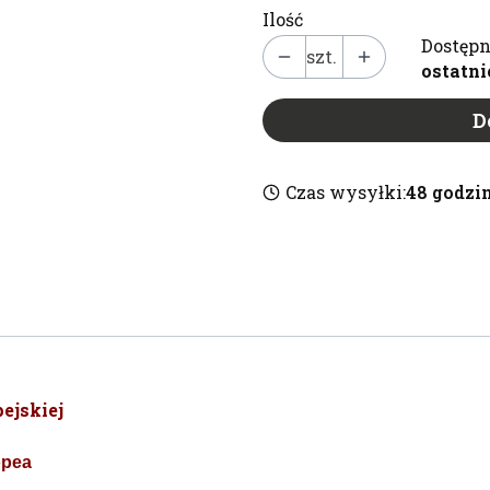
Ilość
Dostępn
szt.
ostatni
D
Czas wysyłki:
48 godzi
ejskiej
opea