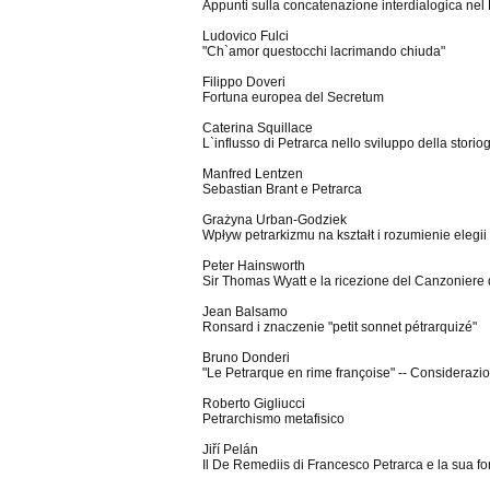
Appunti sulla concatenazione interdialogica nel 
Ludovico Fulci
"Ch`amor questocchi lacrimando chiuda"
Filippo Doveri
Fortuna europea del Secretum
Caterina Squillace
L`influsso di Petrarca nello sviluppo della storio
Manfred Lentzen
Sebastian Brant e Petrarca
Grażyna Urban-Godziek
Wpływ petrarkizmu na kształt i rozumienie eleg
Peter Hainsworth
Sir Thomas Wyatt e la ricezione del Canzoniere de
Jean Balsamo
Ronsard i znaczenie "petit sonnet pétrarquizé"
Bruno Donderi
"Le Petrarque en rime françoise" -- Considerazi
Roberto Gigliucci
Petrarchismo metafisico
Jiří Pelán
Il De Remediis di Francesco Petrarca e la sua f