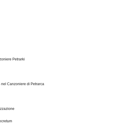
oniere Petrarki
s nel Canzoniere di Petrarca
lizzazione
Secretum