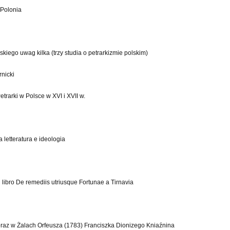
n Polonia
kiego uwag kilka (trzy studia o petrarkizmie polskim)
rnicki
Petrarki w Polsce w XVI i XVII w.
a letteratura e ideologia
el libro De remediis utriusque Fortunae a Tirnavia
 oraz w Żalach Orfeusza (1783) Franciszka Dionizego Kniaźnina