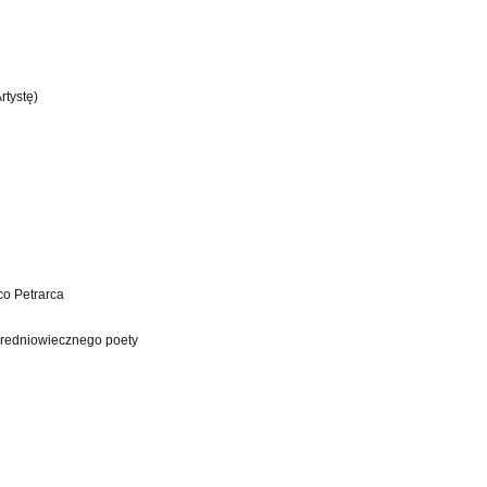
tystę)
co Petrarca
średniowiecznego poety