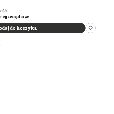
ość:
e egzemplarze
odaj do koszyka
n