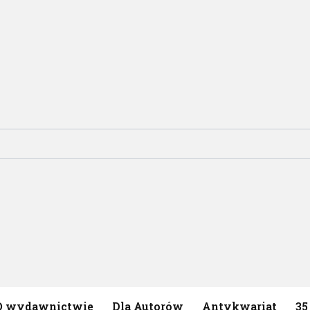
O wydawnictwie
Dla Autorów
Antykwariat
35