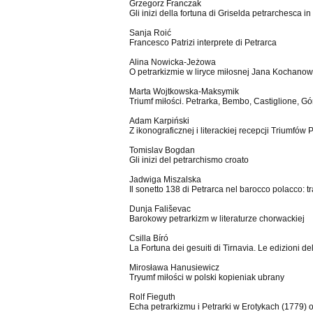
Grzegorz Franczak
Gli inizi della fortuna di Griselda petrarchesca i
Sanja Roić
Francesco Patrizi interprete di Petrarca
Alina Nowicka-Jeżowa
O petrarkizmie w liryce miłosnej Jana Kochanows
Marta Wojtkowska-Maksymik
Triumf miłości. Petrarka, Bembo, Castiglione, Gó
Adam Karpiński
Z ikonograficznej i literackiej recepcji Triumfów 
Tomislav Bogdan
Gli inizi del petrarchismo croato
Jadwiga Miszalska
Il sonetto 138 di Petrarca nel barocco polacco: tr
Dunja Fališevac
Barokowy petrarkizm w literaturze chorwackiej
Csilla Bíró
La Fortuna dei gesuiti di Tirnavia. Le edizioni d
Mirosława Hanusiewicz
Tryumf miłości w polski kopieniak ubrany
Rolf Fieguth
Echa petrarkizmu i Petrarki w Erotykach (1779)