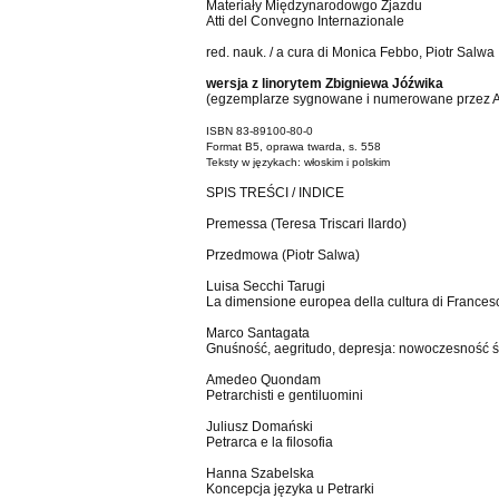
Materiały Międzynarodowgo Zjazdu
Atti del Convegno Internazionale
red. nauk. / a cura di Monica Febbo, Piotr Salwa
wersja z linorytem Zbigniewa Jóźwika
(egzemplarze sygnowane i numerowane przez Ar
ISBN 83-89100-80-0
Format B5, oprawa twarda, s. 558
Teksty w językach: włoskim i polskim
SPIS TREŚCI / INDICE
Premessa (Teresa Triscari Ilardo)
Przedmowa (Piotr Salwa)
Luisa Secchi Tarugi
La dimensione europea della cultura di Frances
Marco Santagata
Gnuśność, aegritudo, depresja: nowoczesność 
Amedeo Quondam
Petrarchisti e gentiluomini
Juliusz Domański
Petrarca e la filosofia
Hanna Szabelska
Koncepcja języka u Petrarki