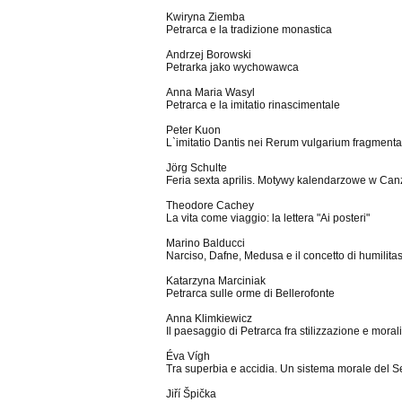
Kwiryna Ziemba
Petrarca e la tradizione monastica
Andrzej Borowski
Petrarka jako wychowawca
Anna Maria Wasyl
Petrarca e la imitatio rinascimentale
Peter Kuon
L`imitatio Dantis nei Rerum vulgarium fragmenta
Jörg Schulte
Feria sexta aprilis. Motywy kalendarzowe w Canz
Theodore Cachey
La vita come viaggio: la lettera "Ai posteri"
Marino Balducci
Narciso, Dafne, Medusa e il concetto di humilita
Katarzyna Marciniak
Petrarca sulle orme di Bellerofonte
Anna Klimkiewicz
Il paesaggio di Petrarca fra stilizzazione e mora
Éva Vígh
Tra superbia e accidia. Un sistema morale del 
Jiří Špička