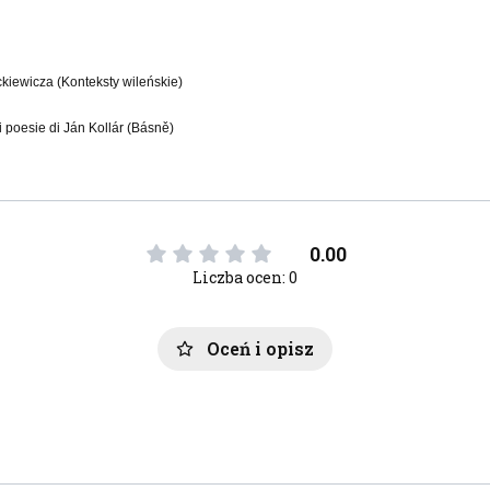
kiewicza (Konteksty wileńskie)
i poesie di Ján Kollár (Básně)
0.00
Liczba ocen: 0
Oceń i opisz