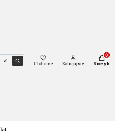
Produkty w ko
Wyczyść
Szukaj
Ulubione
Zaloguj się
Koszyk
 lat