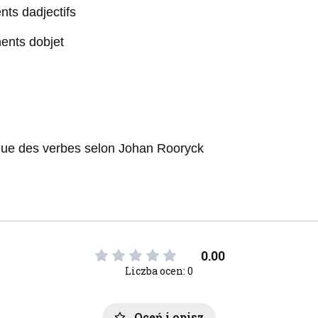
nts dadjectifs
ments dobjet
que des verbes selon Johan Rooryck
0.00
Liczba ocen: 0
Oceń i opisz