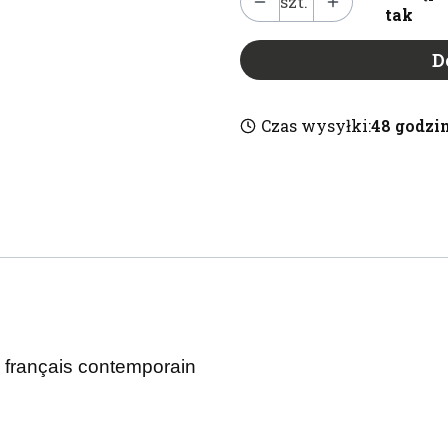
szt.
tak
D
Czas wysyłki:
48 godzi
le français contemporain