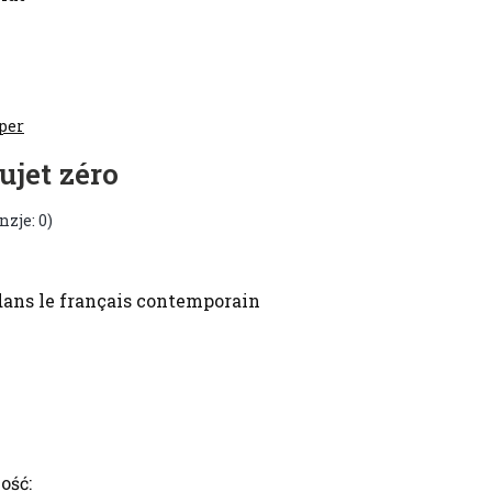
per
sujet zéro
nzje: 0)
o dans le français contemporain
ość: