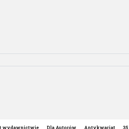
O wydawnictwie
Dla Autorów
Antykwariat
35