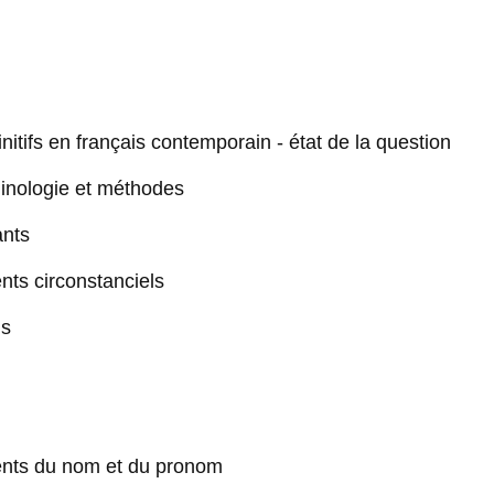
nitifs en français contemporain - état de la question
rminologie et méthodes
ants
ents circonstanciels
ns
ments du nom et du pronom