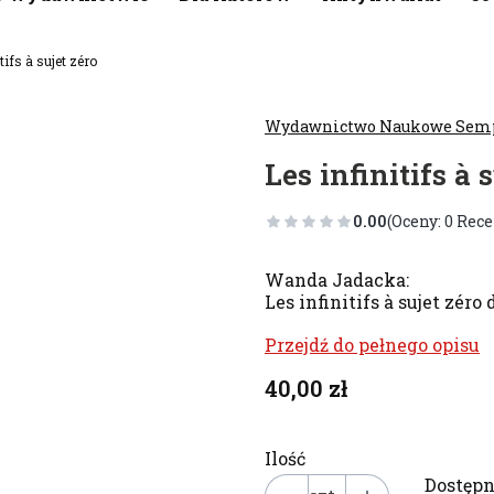
tifs à sujet zéro
Wydawnictwo Naukowe Sem
Les infinitifs à 
0.00
(Oceny: 0 Rece
Wanda Jadacka:
Les infinitifs à sujet zér
Przejdź do pełnego opisu
Cena
40,00 zł
Ilość
Dostępn