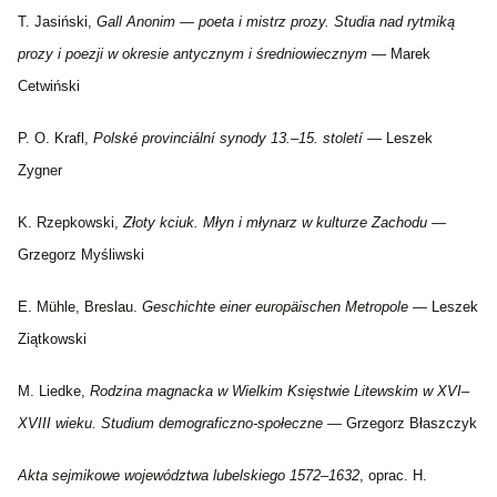
T. Jasiński,
Gall Anonim — poeta i mistrz prozy. Studia nad rytmiką
prozy i poezji w okresie antycznym i średniowiecznym
— Marek
Cetwiński
P. O. Krafl,
Polské provinciální synody 13.–15. století
— Leszek
Zygner
K. Rzepkowski,
Złoty kciuk. Młyn i młynarz w kulturze Zachodu
—
Grzegorz Myśliwski
E. Mühle, Breslau.
Geschichte einer europäischen Metropole
— Leszek
Ziątkowski
M. Liedke,
Rodzina magnacka w Wielkim Księstwie Litewskim w XVI–
XVIII wieku. Studium demograficzno-społeczne
— Grzegorz Błaszczyk
Akta sejmikowe województwa lubelskiego 1572–1632
, oprac. H.