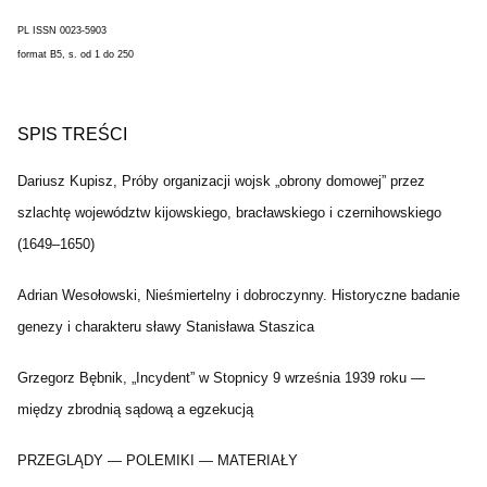
PL ISSN 0023-5903
format B5, s. od 1 do 250
SPIS TREŚCI
Dariusz Kupisz, Próby organizacji wojsk „obrony domowej” przez
szlachtę województw kijowskiego, bracławskiego i czernihowskiego
(1649–1650)
Adrian Wesołowski, Nieśmiertelny i dobroczynny. Historyczne badanie
genezy i charakteru sławy Stanisława Staszica
Grzegorz Bębnik, „Incydent” w Stopnicy 9 września 1939 roku —
między zbrodnią sądową a egzekucją
PRZEGLĄDY — POLEMIKI — MATERIAŁY