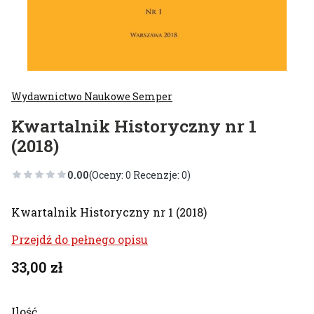
Wydawnictwo Naukowe Semper
Kwartalnik Historyczny nr 1
(2018)
0.00
(Oceny: 0 Recenzje: 0)
Kwartalnik Historyczny nr 1 (2018)
Przejdź do pełnego opisu
Cena
33,00 zł
Ilość