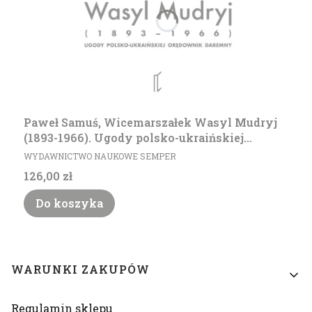
Paweł Samuś, Wicemarszałek Wasyl Mudryj
(1893-1966). Ugody polsko-ukraińskiej
PRODUCENT
orędownik daremny
WYDAWNICTWO NAUKOWE SEMPER
Cena
126,00 zł
Do koszyka
Linki w stopce
WARUNKI ZAKUPÓW
Regulamin sklepu