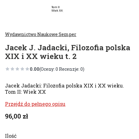
Wydawnictwo Naukowe Semper
Jacek J. Jadacki, Filozofia polska
XIX i XX wieku t. 2
0.00
(Oceny: 0 Recenzje: 0)
Jacek Jadacki: Filozofia polska XIX i XX wieku.
Tom II: Wiek XX
Przejdź do pełnego opisu
Cena
96,00 zł
Ilość