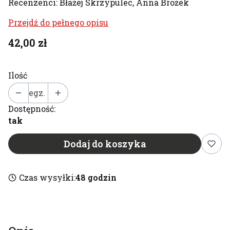
Recenzenci: Błażej Skrzypulec, Anna Brożek
Przejdź do pełnego opisu
Cena
42,00 zł
Ilość
egz.
Dostępność:
tak
Dodaj do koszyka
Czas wysyłki:
48 godzin