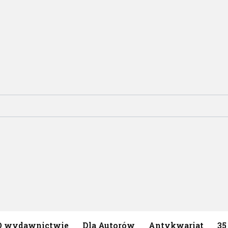
O wydawnictwie
Dla Autorów
Antykwariat
35