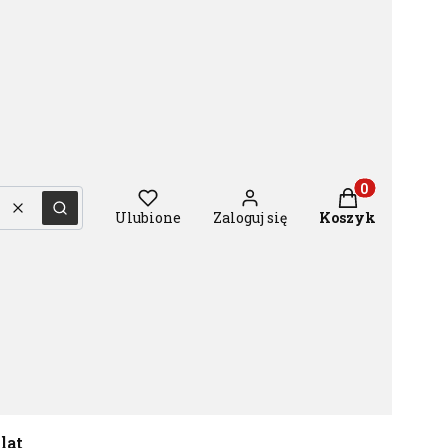
Produkty w ko
Wyczyść
Szukaj
Ulubione
Zaloguj się
Koszyk
 lat