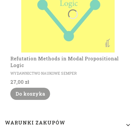
Refutation Methods in Modal Propositional
Logic
PRODUCENT
WYDAWNICTWO NAUKOWE SEMPER
Cena
27,00 zł
Do koszyka
Linki w stopce
WARUNKI ZAKUPÓW