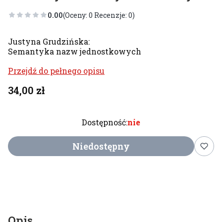
0.00
(Oceny: 0 Recenzje: 0)
Justyna Grudzińska:
Semantyka nazw jednostkowych
Przejdź do pełnego opisu
Cena
34,00 zł
Dostępność:
nie
Niedostępny
Opis