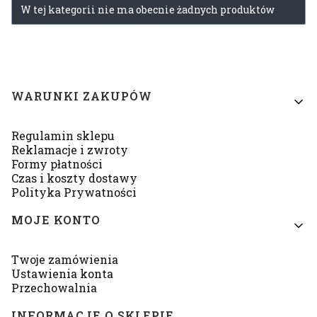
Lista produktów
W tej kategorii nie ma obecnie żadnych produktów
Linki w stopce
WARUNKI ZAKUPÓW
Regulamin sklepu
Reklamacje i zwroty
Formy płatności
Czas i koszty dostawy
Polityka Prywatności
MOJE KONTO
Twoje zamówienia
Ustawienia konta
Przechowalnia
INFORMACJE O SKLEPIE