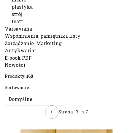
plastyka
strój
teatr
Varsaviana
Wspomnienia, pamiętniki, listy
Zarządzanie. Marketing
Antykwariat
E-book PDF
Nowości
Koniec menu
Produkty:
160
Lista produktów
Sortowanie:
Domyślne
Strona
z 7
Poprzednie produkty