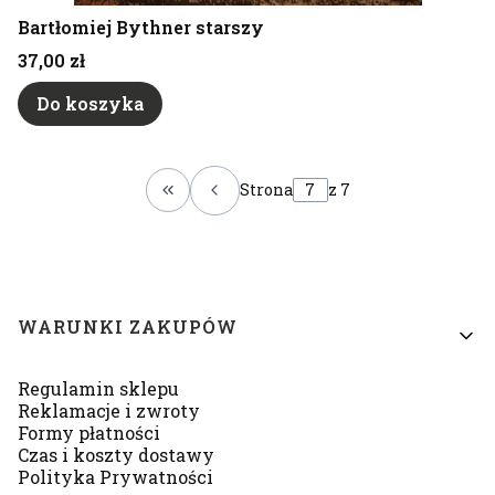
Bartłomiej Bythner starszy
Cena
37,00 zł
Do koszyka
Strona
z 7
Wróć do pierwszej strony z produkt
Linki w stopce
WARUNKI ZAKUPÓW
Regulamin sklepu
Reklamacje i zwroty
Formy płatności
Czas i koszty dostawy
Polityka Prywatności