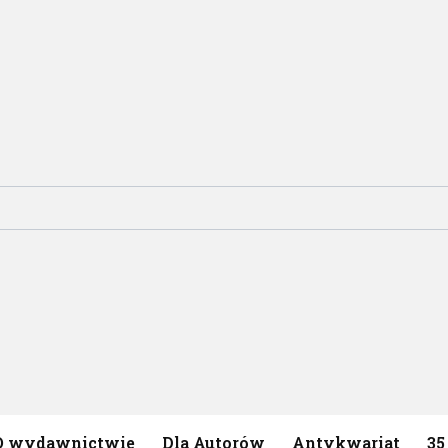
O wydawnictwie
Dla Autorów
Antykwariat
35