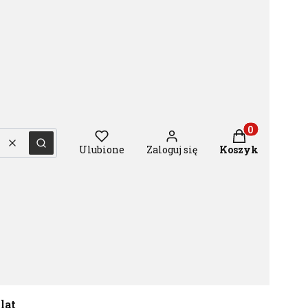
Produkty w ko
Wyczyść
Szukaj
Ulubione
Zaloguj się
Koszyk
 lat