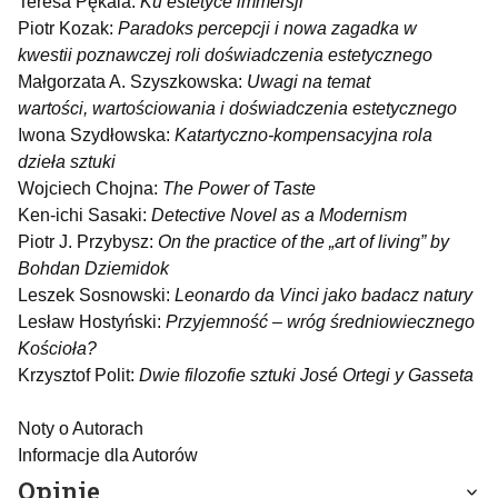
Teresa Pękala:
Ku estetyce immersji
Piotr Kozak:
Paradoks percepcji i nowa zagadka w
kwestii poznawczej roli doświadczenia estetycznego
Małgorzata A. Szyszkowska:
Uwagi na temat
wartości, wartościowania i doświadczenia estetycznego
Iwona Szydłowska:
Katartyczno-kompensacyjna rola
dzieła sztuki
Wojciech Chojna:
The Power of Taste
Ken-ichi Sasaki:
Detective Novel as a Modernism
Piotr J. Przybysz:
On the practice of the „art of living” by
Bohdan Dziemidok
Leszek Sosnowski:
Leonardo da Vinci jako badacz natury
Lesław Hostyński:
Przyjemność – wróg średniowiecznego
Kościoła?
Krzysztof Polit:
Dwie filozofie sztuki José Ortegi y Gasseta
Noty o Autorach
Informacje dla Autorów
Opinie