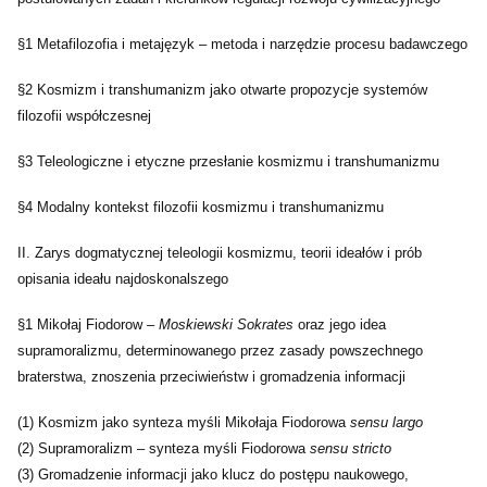
§1 Metafilozofia i metajęzyk – metoda i narzędzie procesu badawczego
§2 Kosmizm i transhumanizm jako otwarte propozycje systemów
filozofii współczesnej
§3 Teleologiczne i etyczne przesłanie kosmizmu i transhumanizmu
§4 Modalny kontekst filozofii kosmizmu i transhumanizmu
II. Zarys dogmatycznej teleologii kosmizmu, teorii ideałów i prób
opisania ideału najdoskonalszego
§1 Mikołaj Fiodorow –
Moskiewski Sokrates
oraz jego idea
supramoralizmu, determinowanego przez zasady powszechnego
braterstwa, znoszenia przeciwieństw i gromadzenia informacji
(1) Kosmizm jako synteza myśli Mikołaja Fiodorowa
sensu largo
(2) Supramoralizm – synteza myśli Fiodorowa
sensu stricto
(3) Gromadzenie informacji jako klucz do postępu naukowego,