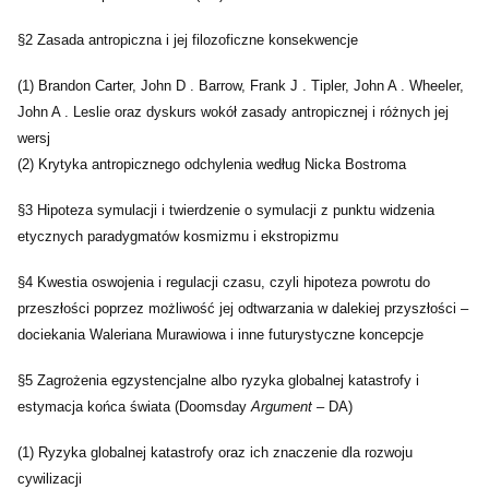
§2 Zasada antropiczna i jej filozoficzne konsekwencje
(1) Brandon Carter, John D . Barrow, Frank J . Tipler, John A . Wheeler,
John A . Leslie oraz dyskurs wokół zasady antropicznej i różnych jej
wersj
(2) Krytyka antropicznego odchylenia według Nicka Bostroma
§3 Hipoteza symulacji i twierdzenie o symulacji z punktu widzenia
etycznych paradygmatów kosmizmu i ekstropizmu
§4 Kwestia oswojenia i regulacji czasu, czyli hipoteza powrotu do
przeszłości poprzez możliwość jej odtwarzania w dalekiej przyszłości –
dociekania Waleriana Murawiowa i inne futurystyczne koncepcje
§5 Zagrożenia egzystencjalne albo ryzyka globalnej katastrofy i
estymacja końca świata (Doomsday
Argument
– DA)
(1) Ryzyka globalnej katastrofy oraz ich znaczenie dla rozwoju
cywilizacji