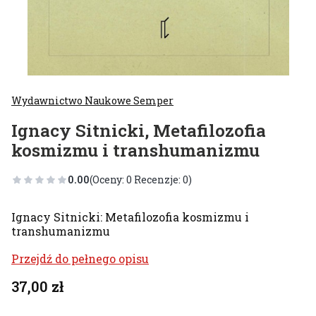
Wydawnictwo Naukowe Semper
Ignacy Sitnicki, Metafilozofia
kosmizmu i transhumanizmu
0.00
(Oceny: 0 Recenzje: 0)
Ignacy Sitnicki: Metafilozofia kosmizmu i
transhumanizmu
Przejdź do pełnego opisu
Cena
37,00 zł