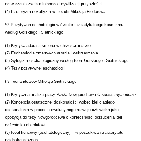
odtwarzania życia minionego i cywilizacji przyszłości
(4) Ezoteryzm i okultyzm w filozofii Mikołaja Fiodorowa
§2 Pozytywna eschatologia w świetle tez radykalnego kosmizmu
według Gorskiego i Sietnickiego
(1) Krytyka adoracji śmierci w chrześcijaństwie
(2) Eschatologia zmartwychwstania i wskrzeszania
(3) Sylogizm eschatologiczny według teorii Gorskiego i Sietnickiego
(4) Tezy pozytywnej eschatologii
§3 Teoria ideałów Mikołaja Sietnickiego
(1) Krytyczna analiza pracy Pawła Nowgorodcewa
O społecznym ideale
(2) Koncepcja ostatecznej doskonałości wobec idei ciągłego
doskonalenia w procesie ewolucyjnego rozwoju człowieka jako
opozycja do tezy Nowgorodcewa o konieczności odrzucenia idei
dążenia ku absolutowi
(3) Ideał końcowy (eschatologiczny) – w poszukiwaniu autorytetu
najdoskonalszego