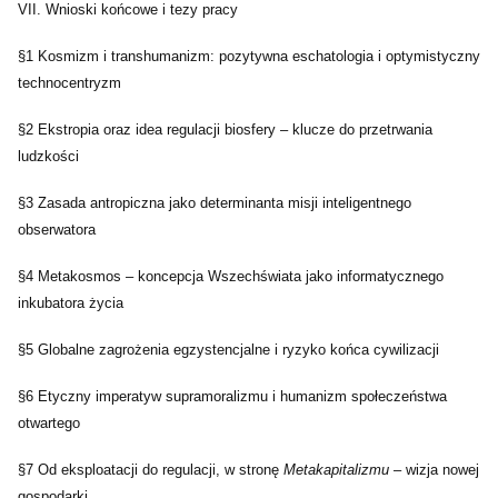
VII. Wnioski końcowe i tezy pracy
§1 Kosmizm i transhumanizm: pozytywna eschatologia i optymistyczny
technocentryzm
§2 Ekstropia oraz idea regulacji biosfery – klucze do przetrwania
ludzkości
§3 Zasada antropiczna jako determinanta misji inteligentnego
obserwatora
§4 Metakosmos – koncepcja Wszechświata jako informatycznego
inkubatora życia
§5 Globalne zagrożenia egzystencjalne i ryzyko końca cywilizacji
§6 Etyczny imperatyw supramoralizmu i humanizm społeczeństwa
otwartego
§7 Od eksploatacji do regulacji, w stronę
Metakapitalizmu
– wizja nowej
gospodarki