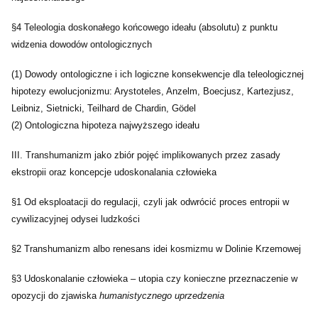
§4 Teleologia doskonałego końcowego ideału (absolutu) z punktu
widzenia dowodów ontologicznych
(1) Dowody ontologiczne i ich logiczne konsekwencje dla teleologicznej
hipotezy ewolucjonizmu: Arystoteles, Anzelm, Boecjusz, Kartezjusz,
Leibniz, Sietnicki, Teilhard de Chardin, Gödel
(2) Ontologiczna hipoteza najwyższego ideału
III. Transhumanizm jako zbiór pojęć implikowanych przez zasady
ekstropii oraz koncepcje udoskonalania człowieka
§1 Od eksploatacji do regulacji, czyli jak odwrócić proces entropii w
cywilizacyjnej odysei ludzkości
§2 Transhumanizm albo renesans idei kosmizmu w Dolinie Krzemowej
§3 Udoskonalanie człowieka – utopia czy konieczne przeznaczenie w
opozycji do zjawiska
humanistycznego uprzedzenia