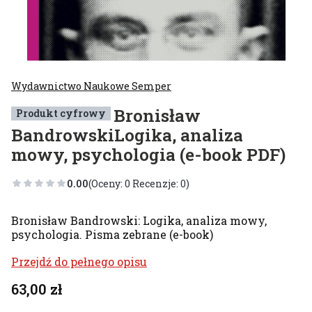
Wydawnictwo Naukowe Semper
Bronisław
Produkt cyfrowy
BandrowskiLogika, analiza
mowy, psychologia (e-book PDF)
0.00
(Oceny: 0 Recenzje: 0)
Bronisław Bandrowski: Logika, analiza mowy,
psychologia. Pisma zebrane (e-book)
Przejdź do pełnego opisu
Cena
63,00 zł