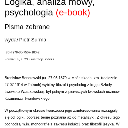
Logika, analiza mowy,
psychologia
(e-book)
Pisma zebrane
wydał Piotr Surma
ISBN 978‐83‐7507‐183‐2
Format B5, s. 236, ilustracje, indeks
Bronisław Bandrowski (ur. 27.05.1879 w Mościskach, zm. tragicznie
27.07.1914 w Tatrach) wybitny filozof i psycholog z kręgu Szkoły
Lwowsko-Warszawskiej, był jednym z pierwszych lwowskich uczniów
Kazimierza Twardowskiego.
W początkowym okresie twórczości jego zainteresowania rozciągały
się od logiki, poprzez teorię poznania aż do metafizyki. Z okresu tego
pochodzą m.in. monografie z zakresu indukcji oraz filozofii języka. W