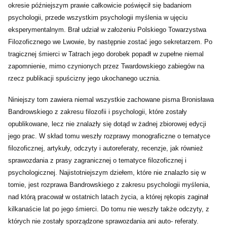
okresie późniejszym prawie całkowicie poświęcił się badaniom
psychologii, przede wszystkim psychologii myślenia w ujęciu
eksperymentalnym. Brał udział w założeniu Polskiego Towarzystwa
Filozoficznego we Lwowie, by następnie zostać jego sekretarzem. Po
tragicznej śmierci w Tatrach jego dorobek popadł w zupełne niemal
zapomnienie, mimo czynionych przez Twardowskiego zabiegów na
rzecz publikacji spuścizny jego ukochanego ucznia.
Niniejszy tom zawiera niemal wszystkie zachowane pisma Bronisława
Bandrowskiego z zakresu filozofii i psychologii, które zostały
opublikowane, lecz nie znalazły się dotąd w żadnej zbiorowej edycji
jego prac. W skład tomu weszły rozprawy monograficzne o tematyce
filozoficznej, artykuły, odczyty i autoreferaty, recenzje, jak również
sprawozdania z prasy zagranicznej o tematyce filozoficznej i
psychologicznej. Najistotniejszym dziełem, które nie znalazło się w
tomie, jest rozprawa Bandrowskiego z zakresu psychologii myślenia,
nad którą pracował w ostatnich latach życia, a której rękopis zaginał
kilkanaście lat po jego śmierci. Do tomu nie weszły także odczyty, z
których nie zostały sporządzone sprawozdania ani auto- referaty.