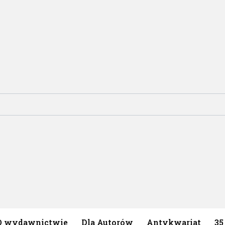
O wydawnictwie
Dla Autorów
Antykwariat
35