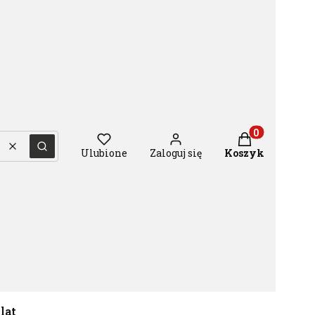
Produkty w ko
Wyczyść
Szukaj
Ulubione
Zaloguj się
Koszyk
 lat