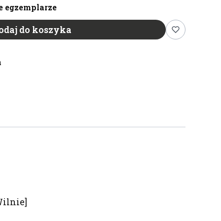
e egzemplarze
odaj do koszyka
n
ilnie]