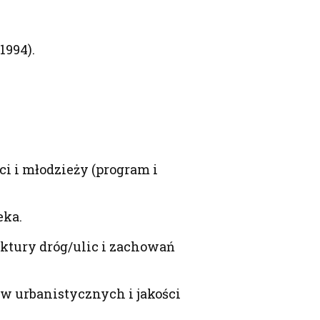
1994).
i i młodzieży (program i
eka.
ektury dróg/ulic i zachowań
w urbanistycznych i jakości