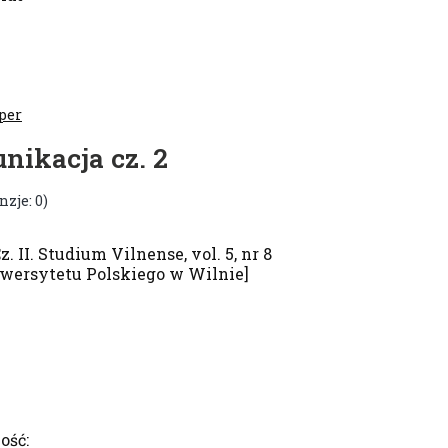
per
nikacja cz. 2
nzje: 0)
. II. Studium Vilnense, vol. 5, nr 8
wersytetu Polskiego w Wilnie]
ość: