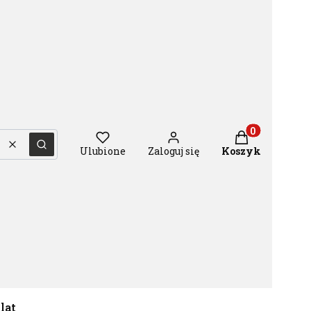
Produkty w ko
Wyczyść
Szukaj
Ulubione
Zaloguj się
Koszyk
 lat