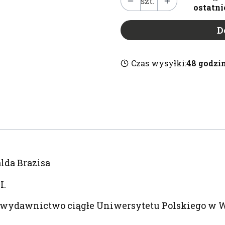
szt.
ostatni
D
Czas wysyłki:
48 godzi
lda Brazisa
I.
8 [wydawnictwo ciągłe Uniwersytetu Polskiego w W