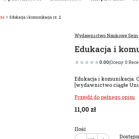
cze
Edukacja i komunikacja cz. 2
Wydawnictwo Naukowe Sem
Edukacja i komu
0.00
(Oceny: 0 Rece
Edukacja i komunikacja. Cz
[wydawnictwo ciągłe Uni
Przejdź do pełnego opisu
Cena
11,00 zł
Ilość
Dostępn