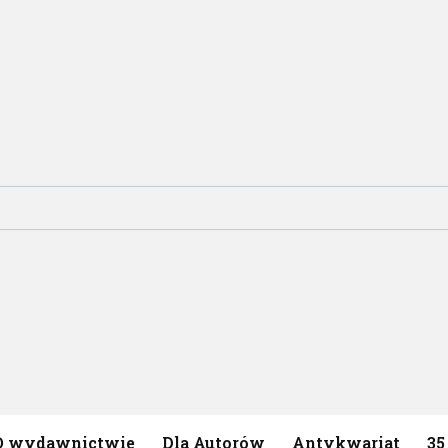
O wydawnictwie
Dla Autorów
Antykwariat
35