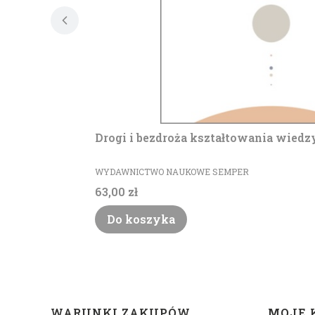
Drogi i bezdroża kształtowania wiedz
PRODUCENT
WYDAWNICTWO NAUKOWE SEMPER
Cena
63,00 zł
Do koszyka
Linki w stopce
WARUNKI ZAKUPÓW
MOJE 