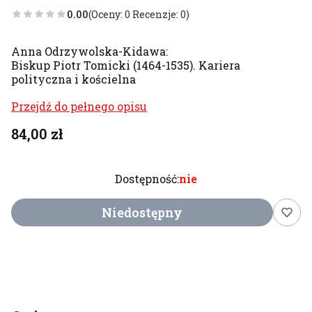
0.00
(Oceny: 0 Recenzje: 0)
Anna Odrzywolska-Kidawa:
Biskup Piotr Tomicki (1464-1535). Kariera
polityczna i kościelna
Przejdź do pełnego opisu
Cena
84,00 zł
Dostępność:
nie
Niedostępny