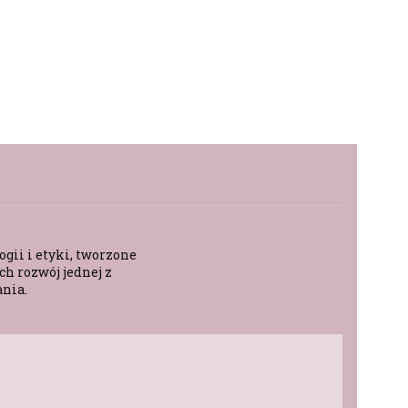
gii i etyki, tworzone
h rozwój jednej z
ania.