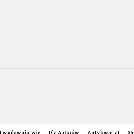
O wydawnictwie
Dla Autorów
Antykwariat
35