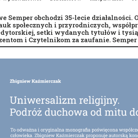
emper obchodzi 35-lecie działalności. O
k społecznych i przyrodniczych, współpra
 edytorskiej, setki wydanych tytułów i tysi
entom i Czytelnikom za zaufanie. Semper 