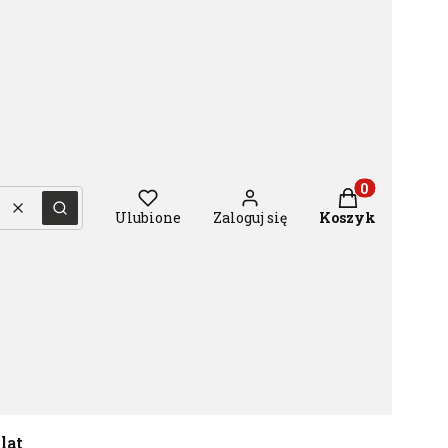
Produkty w ko
Wyczyść
Szukaj
Ulubione
Zaloguj się
Koszyk
 lat