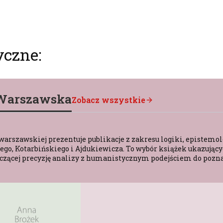
yczne:
-Warszawska
Zobacz wszystkie
warszawskiej prezentuje publikacje z zakresu logiki, epistemolo
o, Kotarbińskiego i Ajdukiewicza. To wybór książek ukazującyc
 łączącej precyzję analizy z humanistycznym podejściem do pozn